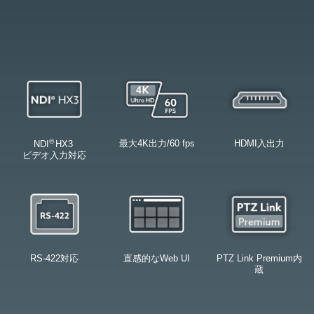
®
最大4K出力/60 fps
HDMI入出力
NDI
HX3 ​
ビデオ入力対応
RS-422対応
直感的なWeb UI
PTZ Link Premium内
蔵