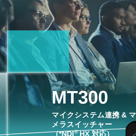
MT300
マイクシステム連携 & 
メラスイッチャー
®
（*NDI
HX 対応）